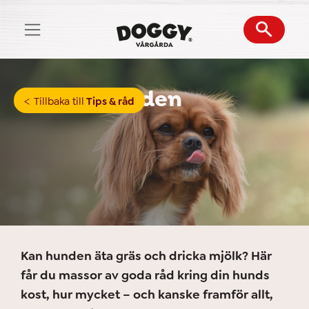
Skip
to
content
Mat för hunden
Tillbaka till
Tips & råd
Kan hunden äta gräs och dricka mjölk? Här
får du massor av goda råd kring din hunds
kost, hur mycket – och kanske framför allt,