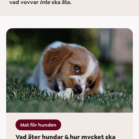
vad vovvar
inte
ska äta.
Mat för hunden
Vad äter hundar & hur mycket ska