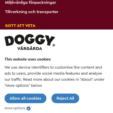
Miljövänliga förpackningar
Tillverkning och transporter
GOTT ATT VETA
Tips & Råd
Ambassadörer
PRODUKTER FRÅN DOGGY
This website uses cookies
Hundmat
We use device identifiers to customise the content and
ads to users, provide social media features and analyse
Hundgodis
our traffic. Read more about our cookies in "About" under
"More options" below.
Allow all cookies
Reject All
FÖLJ DOGGY
More options
© COPYRIGHT 2011-2026 PARTNER IN PET FOOD NORDICS AB