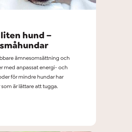
 liten hund –
v småhundar
abbare ämnesomsättning och
der med anpassat energi- och
foder för mindre hundar har
som är lättare att tugga.