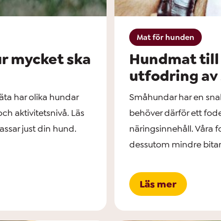
Mat för hunden
ur mycket ska
Hundmat till
utfodring a
äta har olika hundar
Småhundar har en sn
ch aktivitetsnivå. Läs
behöver därför ett fo
assar just din hund.
näringsinnehåll. Våra 
dessutom mindre bitar 
Läs mer