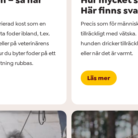
Här finns sva
rierad kost som en
Precis som för människor
 foder ibland, t.ex.
tillräckligt med vätska.
 eller på veterinärens
hunden dricker tillräckl
 du byter foder på ett
eller när det är varmt.
ltning rubbas.
Läs mer