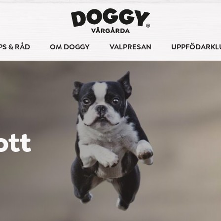
PS & RÅD
OM DOGGY
VALPRESAN
UPPFÖDARKL
ott