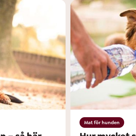
Mat för hunden
n – så här
Hur mycket s