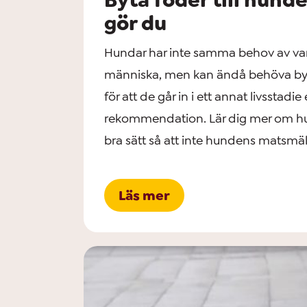
gör du
Hundar har inte samma behov av va
människa, men kan ändå behöva byta
för att de går in i ett annat livsstadie
rekommendation. Lär dig mer om hur
bra sätt så att inte hundens matsmä
Läs mer