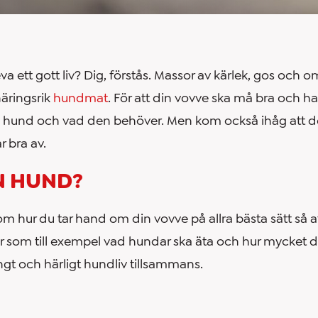
a ett gott liv? Dig, förstås. Massor av kärlek, gos och oms
näringsrik
hundmat
. För att din vovve ska må bra och ha
n hund och vad den behöver. Men kom också ihåg att d
 bra av.
N HUND?
om hur du tar hand om din vovve på allra bästa sätt så a
gor som till exempel vad hundar ska äta och hur mycket d
ångt och härligt hundliv tillsammans.