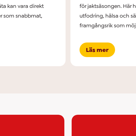
äta kan vara direkt
för jaktsäsongen. Här h
ker som snabbmat,
utfodring, hälsa och säk
framgångsrik som möjl
Läs mer