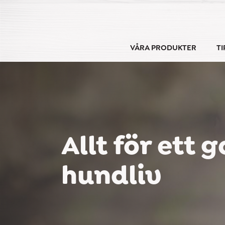
Skip
to
content
VÅRA PRODUKTER
TI
Allt för ett g
hundliv