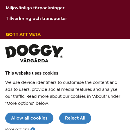
Miljövänliga förpackningar
Tillverkning och transporter
GOTT ATT VETA
Tips & Råd
Ambassadörer
PRODUKTER FRÅN DOGGY
This website uses cookies
We use device identifiers to customise the content and
Hundmat
ads to users, provide social media features and analyse
Hundgodis
our traffic. Read more about our cookies in "About" under
"More options" below.
Allow all cookies
Reject All
FÖLJ DOGGY
More options