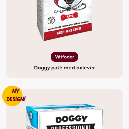
Våtfoder
Doggy paté med oxlever
NY
DESIGN!