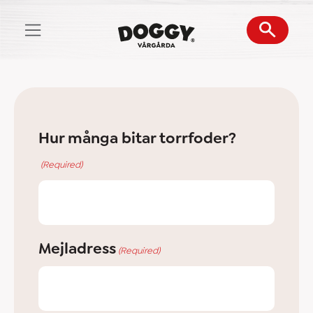
Skip
to
content
Hur många bitar torrfoder?
(Required)
Mejladress
(Required)