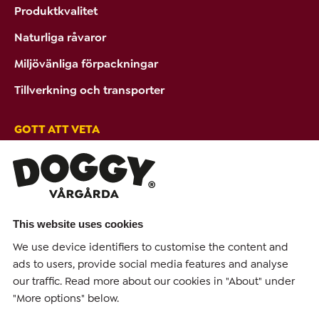
Produktkvalitet
Naturliga råvaror
Miljövänliga förpackningar
Tillverkning och transporter
GOTT ATT VETA
Tips & Råd
Ambassadörer
PRODUKTER FRÅN DOGGY
This website uses cookies
Hundmat
We use device identifiers to customise the content and
ads to users, provide social media features and analyse
Hundgodis
our traffic. Read more about our cookies in "About" under
"More options" below.