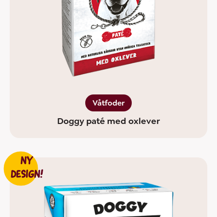
Våtfoder
Doggy paté med oxlever
NY
DESIGN!