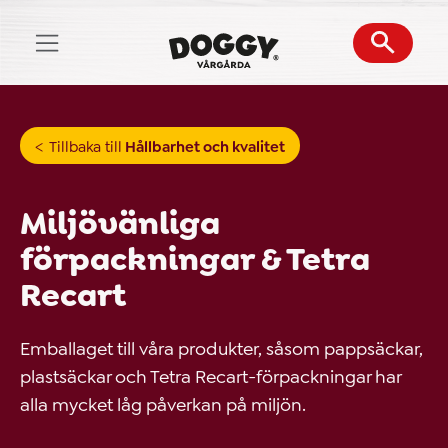
Skip
to
content
Tillbaka till
Hållbarhet och kvalitet
Miljövänliga
förpackningar & Tetra
Recart
Emballaget till våra produkter, såsom pappsäckar,
plastsäckar och Tetra Recart-förpackningar har
alla mycket låg påverkan på miljön.