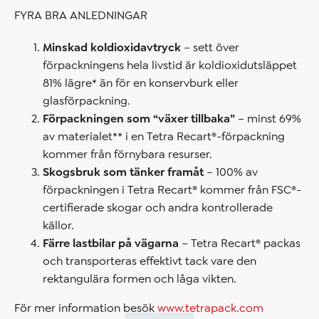
FYRA BRA ANLEDNINGAR
Minskad koldioxidavtryck
– sett över
förpackningens hela livstid är koldioxidutsläppet
81% lägre* än för en konservburk eller
glasförpackning.
Förpackningen som “växer tillbaka”
– minst 69%
av materialet** i en Tetra Recart®-förpackning
kommer från förnybara resurser.
Skogsbruk som tänker framåt
– 100% av
förpackningen i Tetra Recart® kommer från FSC®-
certifierade skogar och andra kontrollerade
källor.
Färre lastbilar på vägarna
– Tetra Recart® packas
och transporteras effektivt tack vare den
rektangulära formen och låga vikten.
För mer information besök
www.tetrapack.com