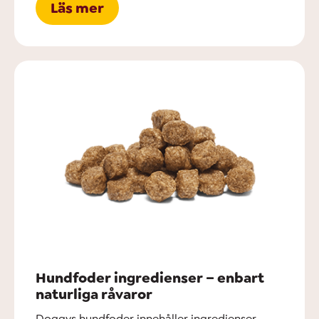
Läs mer
Hundfoder ingredienser – enbart
naturliga råvaror
Doggys hundfoder innehåller ingredienser