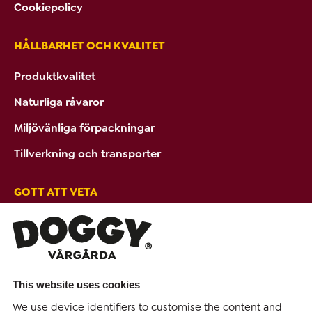
Cookiepolicy
HÅLLBARHET OCH KVALITET
Produktkvalitet
Naturliga råvaror
Miljövänliga förpackningar
Tillverkning och transporter
GOTT ATT VETA
Tips & Råd
Ambassadörer
PRODUKTER FRÅN DOGGY
This website uses cookies
We use device identifiers to customise the content and
Hundmat