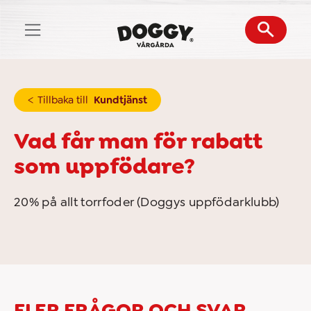
Skip
to
content
Tillbaka till
Kundtjänst
Vad får man för rabatt
som uppfödare?
20% på allt torrfoder (Doggys uppfödarklubb)
FLER FRÅGOR OCH SVAR