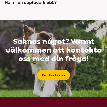
Har ni en uppfödarklubb?
Saknas något? Varmt
välkommen att kontakta
oss med din fråga!
Kontakta oss