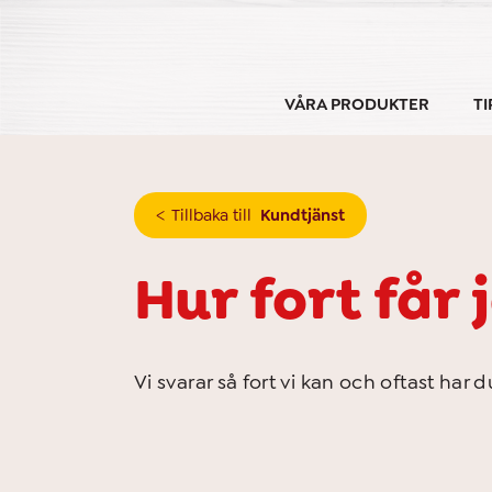
Skip
to
content
VÅRA PRODUKTER
TI
Tillbaka till
Kundtjänst
Hur fort får
Vi svarar så fort vi kan och oftast har 