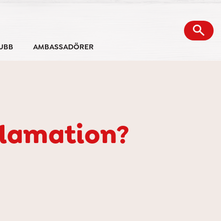
UBB
AMBASSADÖRER
eklamation?