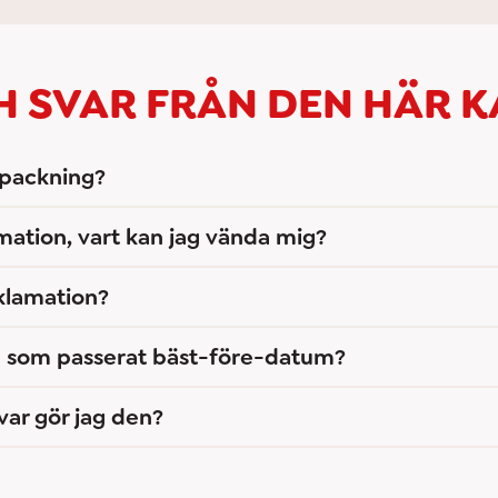
H SVAR FRÅN DEN HÄR 
rpackning?
mation, vart kan jag vända mig?
eklamation?
m som passerat bäst-före-datum?
var gör jag den?