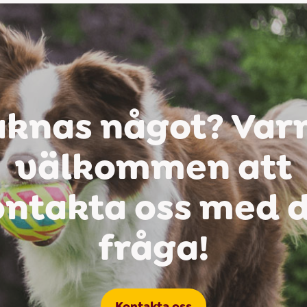
aknas något? Var
välkommen att
ntakta oss med 
fråga!
Kontakta oss