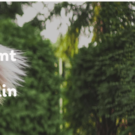
mt
din